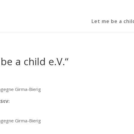
Let me be a chil
e a child e.V.“
tagegne Girma-Bierig
RStV:
tagegne Girma-Bierig