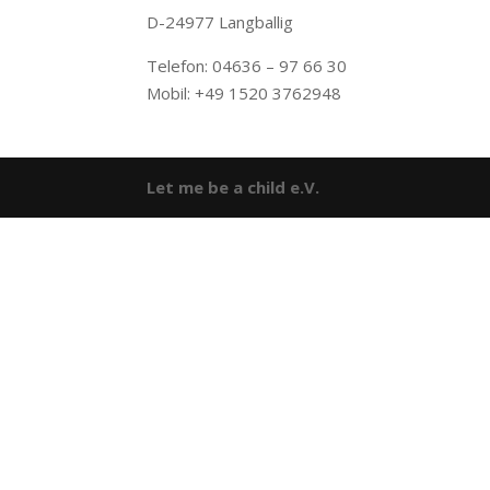
D-24977 Langballig
Telefon: 04636 – 97 66 30
Mobil: +49 1520 3762948
Let me be a child e.V.